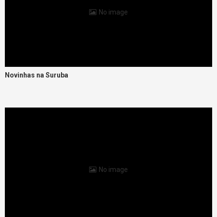
No image
Novinhas na Suruba
No image