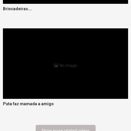
Brincadeiras….
No image
Puta faz mamada a amigo
Show more related videos