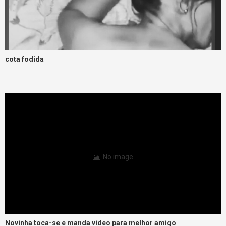
cota fodida
No image
Novinha toca-se e manda video para melhor amigo