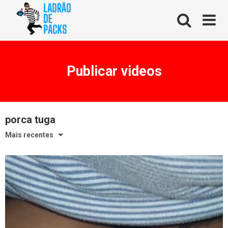
Skip
to
content
Publicar videos
porca tuga
Mais recentes