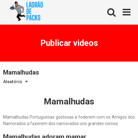
Skip
to
content
Publicar videos
Mamalhudas
Aleatório
Mamalhudas
Mamalhudas Portuguesas gostosas a foderem com os Amigos dos
Namorados a fazerem dos namorados uns grandes cornos.
Mamalhudas adoram mamar