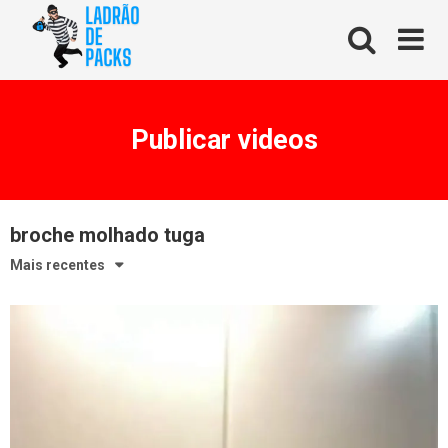
Skip
to
content
Publicar videos
broche molhado tuga
Mais recentes