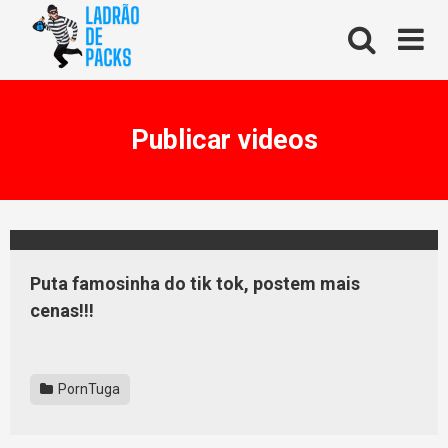
Skip
to
content
Publicar videos
Puta famosinha do tik tok, postem mais
cenas!!!
PornTuga