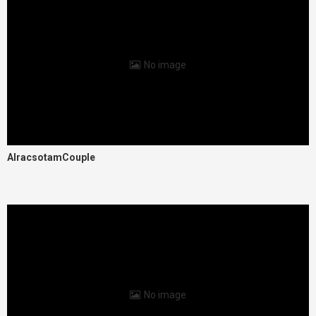
No image
AlracsotamCouple
No image