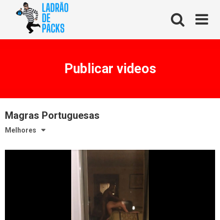
Skip
to
content
Publicar videos
Magras Portuguesas
Melhores