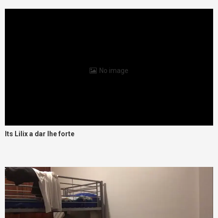
No image
Its Lilix a dar lhe forte